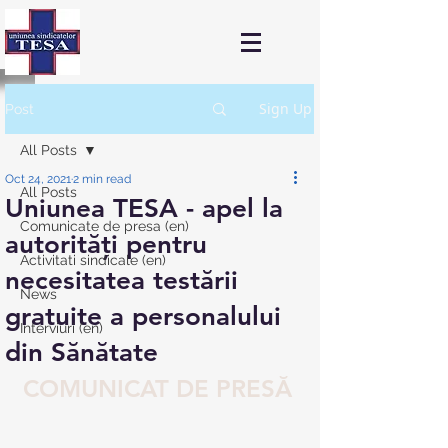
Sign Up
Post
All Posts
Oct 24, 2021
2 min read
All Posts
Uniunea TESA - apel la
Comunicate de presa (en)
autorități pentru
Activitati sindicale (en)
necesitatea testării
News
gratuite a personalului
Interviuri (en)
din Sănătate
COMUNICAT DE PRESĂ