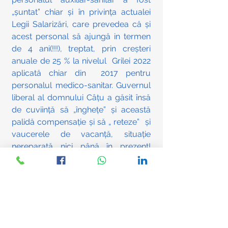
„șuntat” chiar și în privința actualei 
Legii Salarizări, care prevedea că și 
acest personal să ajungă in termen 
de 4 ani(!!!), treptat, prin creșteri 
anuale de 25 % la nivelul  Grilei 2022 
aplicată chiar din  2017 pentru 
personalul medico-sanitar. Guvernul 
liberal al domnului Câțu a găsit însă 
de cuviință să „înghețe” și această 
palidă compensație și să „ reteze”  și 
vaucerele de vacanță, situație 
nereparată nici până în prezent! 
Personalul TESA  din Sănătate a fost 
exclus în plină pandemie și de la 
suplimentul pentru risc Covid in 
spitale, primit de personalul medico-
sanitar prin Ordonanța 43/2020, în 
starea de urgență, respectiv 2500  lei 