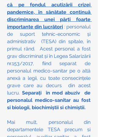
că pe fondul acutizării crizei 
pandemice, în sănătate continuă 
discriminarea unei părți foarte 
importante din lucrători
 : personalul 
de suport tehnic-economic și 
administrativ  (TESA) din spitale, în 
primul rând.  Acest personal a fost 
grav discriminat și în Legea Salarizării 
nr.153/2017, fiind separat de 
personalul medico-sanitar pe o altă 
anexă a legii, cu toate consecințele 
grave care au decurs  din acest 
lucru. 
Separați  în mod abuziv  de 
personalul medico-sanitar au fost 
si biologii, biochimiștii si chimiștii. 
Mai mult, personalul din 
departamentele TESA precum si 
personalul auxiliar-sanitar a fost 