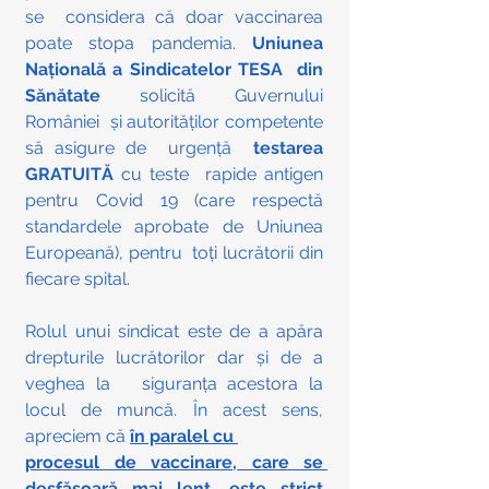
se  considera că doar vaccinarea 
poate stopa pandemia.
 Uniunea 
Națională a Sindicatelor TESA  din 
Sănătate
 solicită Guvernului 
României  și autorităților competente 
să asigure de  urgență 
 testarea 
GRATUITĂ 
cu teste  rapide antigen 
pentru Covid 19 (care respectă 
standardele aprobate de Uniunea 
Europeană), pentru  toți lucrătorii din 
fiecare spital. 
Rolul unui sindicat este de a apăra 
drepturile lucrătorilor dar și de a 
veghea la   siguranța acestora la 
locul de muncă. În acest sens, 
apreciem că 
în paralel cu 
procesul de vaccinare, care se 
desfășoară mai lent
, 
este strict 